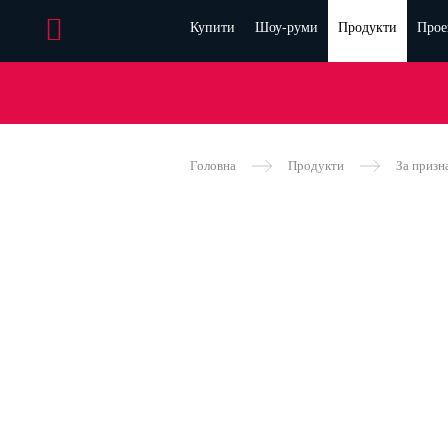
Купити
Шоу-руми
Продукти
Прое
Головна
Продукти
За призн