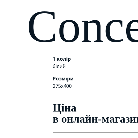
Conc
1 колір
білий
Розміри
275х400
Цiна
в онлайн-магази