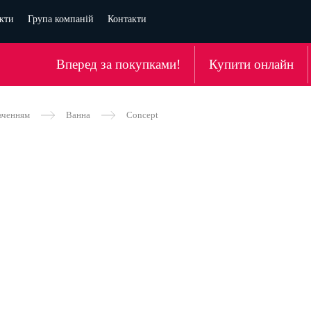
кти
Група компаній
Контакти
Вперед за покупками!
Купити онлайн
аченням
Ванна
Concept