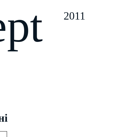
ept
2011
ні