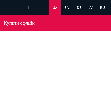
UA
EN
DE
LV
RU
Купити офлайн