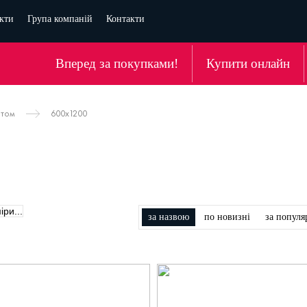
кти
Група компаній
Контакти
Вперед за покупками!
Купити онлайн
атом
600x1200
за назвою
по новизні
за популя