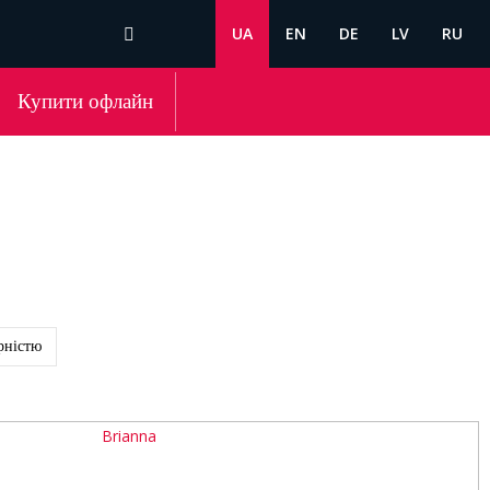
UA
EN
DE
LV
RU
Купити офлайн
рністю