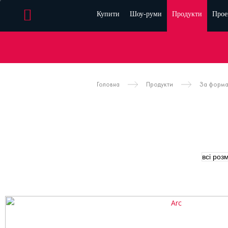
Купити
Шоу-руми
Продукти
Прое
Головна
Продукти
За форм