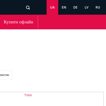
UA
EN
DE
LV
RU
Купити офлайн
рністю