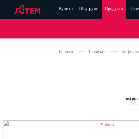
Купити
Шоу-руми
Продукти
Прое
Головна
Продукти
За форм
всі роз