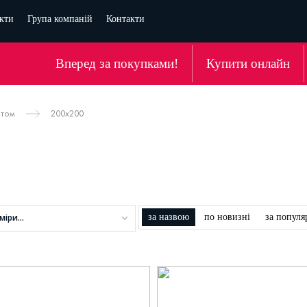
кти
Група компаній
Контакти
Вперед за покупками!
Купити онлайн
атом
200х200
міри...
за назвою
по новизні
за популя