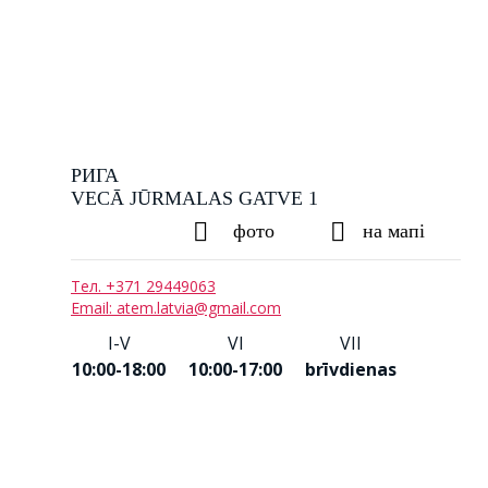
РИГА
VECĀ JŪRMALAS GATVE 1
фото
на мапі
Тел. +371 29449063
Email: atem.latvia@gmail.com
I-V
VI
VII
10:00-18:00
10:00-17:00
brīvdienas