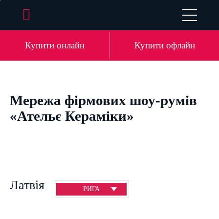
EN
DE
LV
RU
Купити онлайн
Купити офлайн
Мережа фірмових шоу-румів
«Ательє Кераміки»
Латвія
РИГА