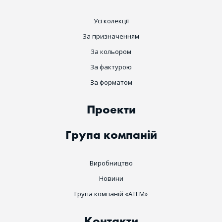
Усі колекції
За призначенням
За кольором
За фактурою
За форматом
Проекти
Група компаній
Виробництво
Новини
Група компаній «ATEM»