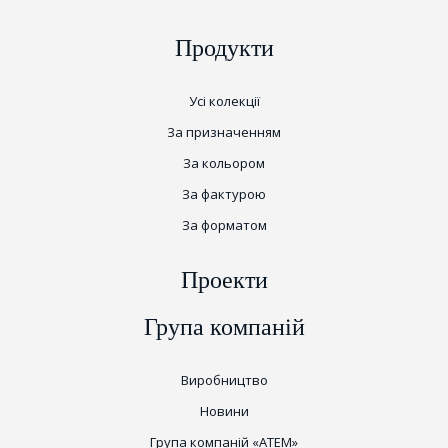
Продукти
Усі колекції
За призначенням
За кольором
За фактурою
За форматом
Проекти
Група компаній
Виробництво
Новини
Група компаній «ATEM»