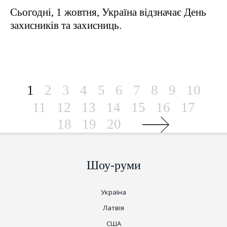
Сьогодні, 1 жовтня, Україна відзначає День
захисників та захисниць.
1
2
3
4
5
6
7
8
9
10
11
12
13
14
15
16
17
18
19
20
Шоу-руми
Україна
Латвія
США