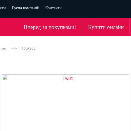
кти
Група компаній
Контакти
Вперед за покупками!
Купити онлайн
атом
100х300