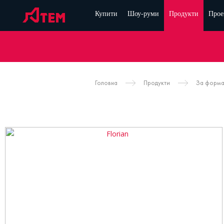
Купити
Шоу-руми
Продукти
Прое
Головна
Продукти
За форм