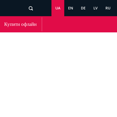
UA
EN
DE
LV
RU
Купити офлайн