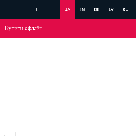
UA
EN
DE
LV
RU
Купити офлайн