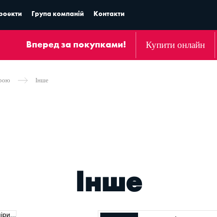
роекти
Група компаній
Контакти
Купити онлайн
Вперед за покупками!
урою
Iнше
Iнше