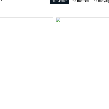
за назвою
по новизні
за популя