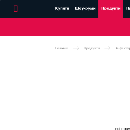
Купити
Шоу-руми
Продукти
П
Головна
Продукти
За факт