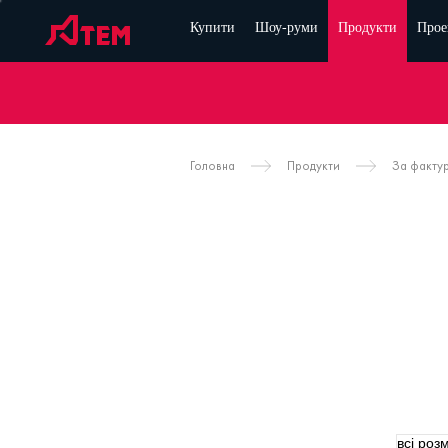
Купити
Шоу-руми
Продукти
Прое
Головна
Продукти
За факту