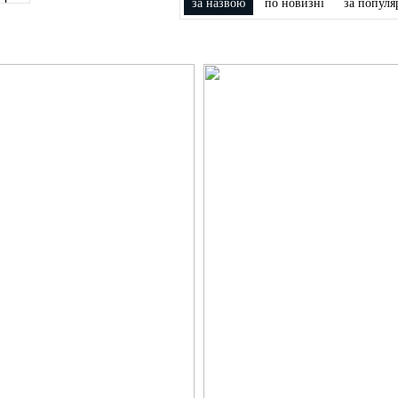
за назвою
по новизні
за популя