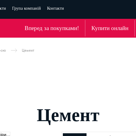
кти
Група компаній
Контакти
Вперед за покупками!
Купити онлайн
рою
Цемент
Цемент