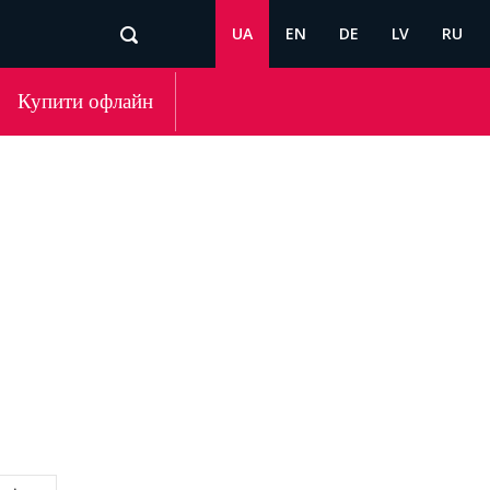
UA
EN
DE
LV
RU
Купити офлайн