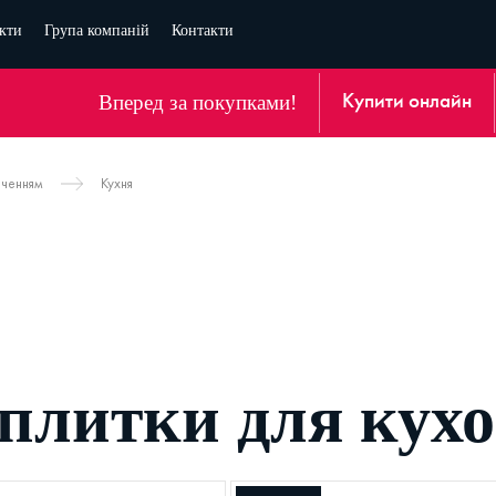
кти
Група компаній
Контакти
Вперед за покупками!
Купити онлайн
аченням
Кухня
 плитки для кухо