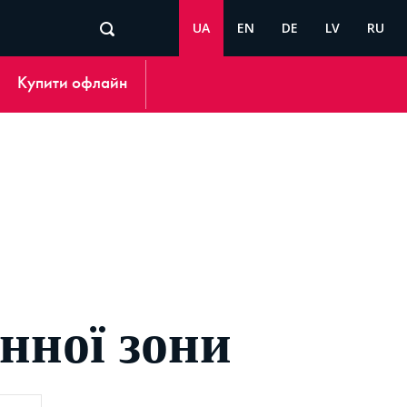
UA
EN
DE
LV
RU
Купити офлайн
нної зони