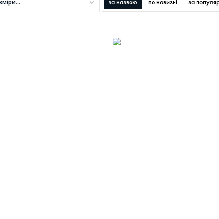
зміри...
за назвою
по новизні
за популя