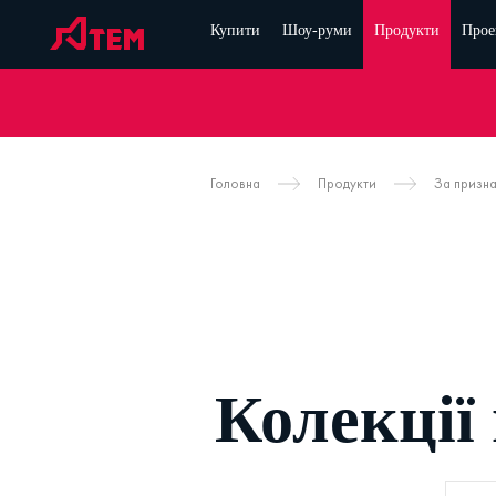
Купити
Шоу-руми
Продукти
Прое
Головна
Продукти
За призн
Колекції