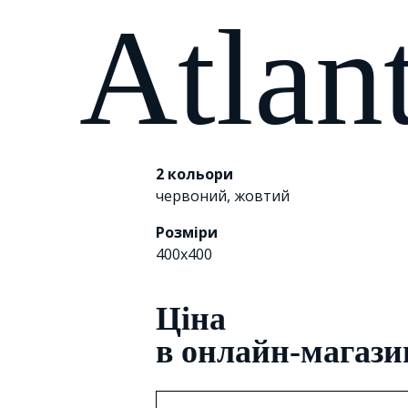
Atlan
2 кольори
червоний
,
жовтий
Розміри
400х400
Цiна
в онлайн-магази