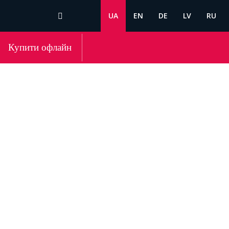
UA
EN
DE
LV
RU
Купити офлайн