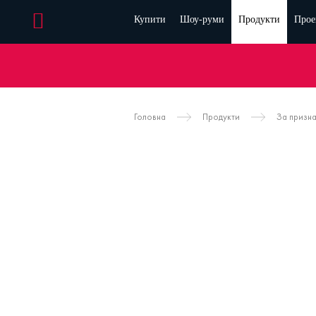
Купити
Шоу-руми
Продукти
Прое
Головна
Продукти
За призн