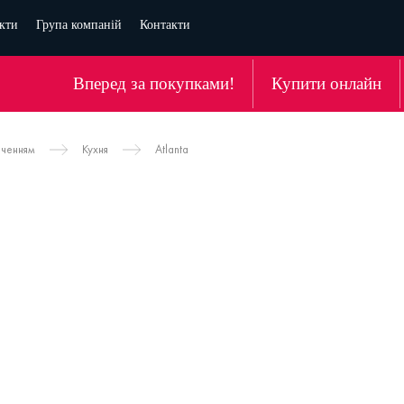
кти
Група компаній
Контакти
Вперед за покупками!
Купити онлайн
аченням
Кухня
Atlanta