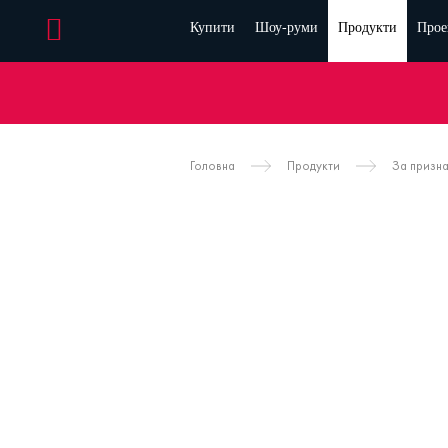
Купити
Шоу-руми
Продукти
Прое
Головна
Продукти
За призн