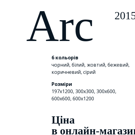
Arc
201
6 кольорів
чорний
,
білий
,
жовтий
,
бежевий
,
коричневий
,
сірий
Розміри
197x1200, 300х300, 300x600,
600x600, 600x1200
Цiна
в онлайн-магази