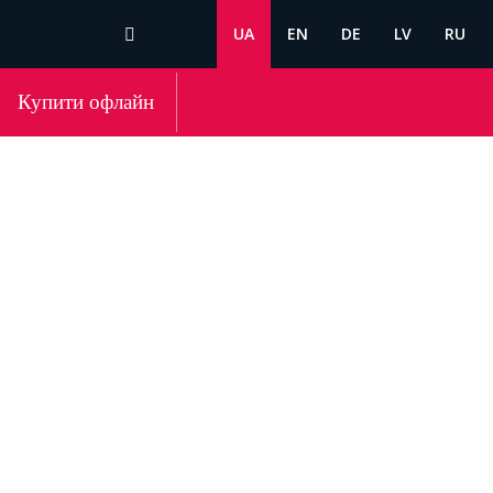
UA
EN
DE
LV
RU
Купити офлайн