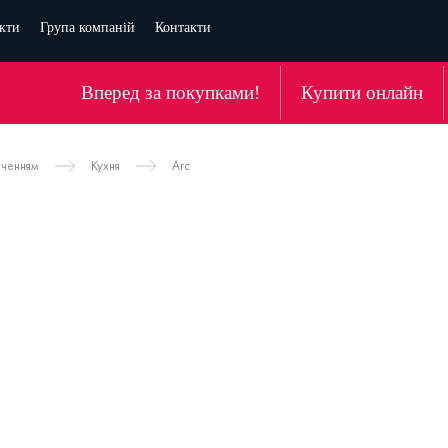
кти
Група компаній
Контакти
Вперед за покупками!
Купити онлайн
аченням
Кухня
Arc