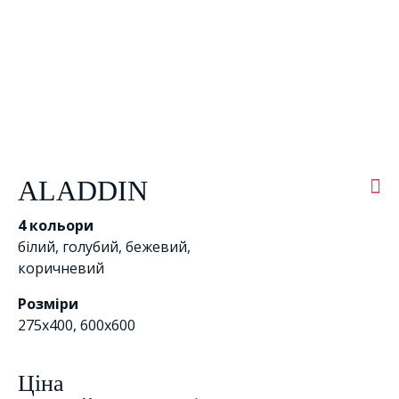
ALADDIN
4 кольори
білий
,
голубий
,
бежевий
,
коричневий
Розміри
275х400, 600x600
Цiна