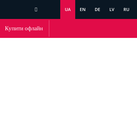
UA
EN
DE
LV
RU
Купити офлайн