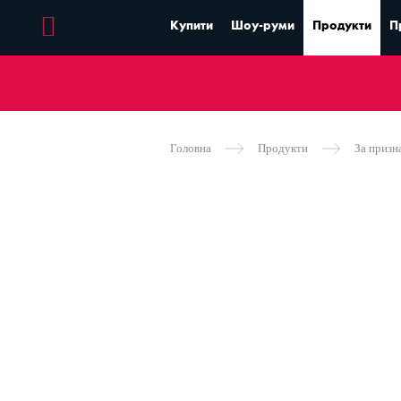
Купити
Шоу-руми
Продукти
П
Головна
Продукти
За призн