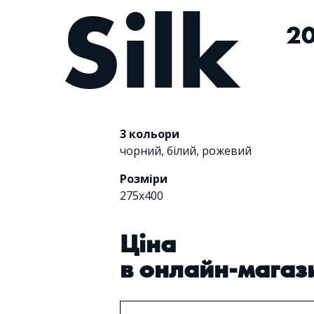
Silk
2
3 кольори
чорний
,
білий
,
рожевий
Розміри
275х400
Цiна
в онлайн-магаз