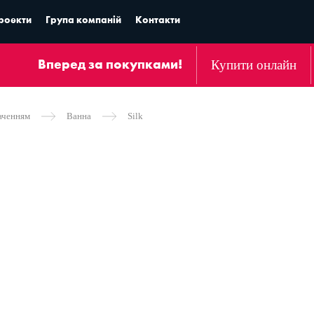
роекти
Група компаній
Контакти
Купити онлайн
Вперед за покупками!
аченням
Ванна
Silk