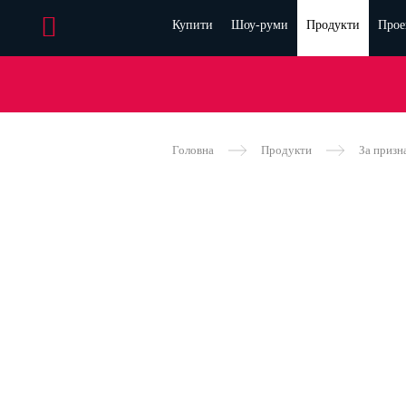
Купити
Шоу-руми
Продукти
Прое
Головна
Продукти
За призн