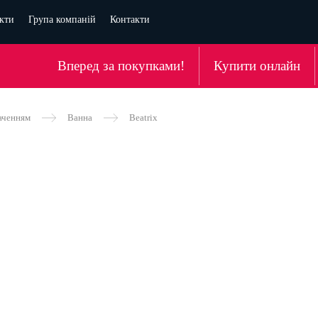
кти
Група компаній
Контакти
Вперед за покупками!
Купити онлайн
аченням
Ванна
Beatrix