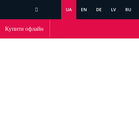
UA
EN
DE
LV
RU
Купити офлайн