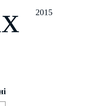
ix
2015
ні