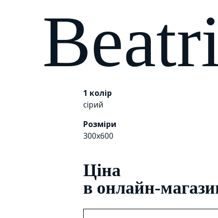
Beatr
1 колір
сірий
Розміри
300x600
Цiна
в онлайн-магази