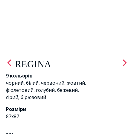
REGINA
9 кольорів
чорний
,
білий
,
червоний
,
жовтий
,
фіолетовий
,
голубий
,
бежевий
,
сірий
,
бірюзовий
Розміри
87x87