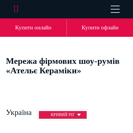
EN
DE
LV
RU
Купити онлайн
Купити офлайн
Мережа фірмових шоу-румів
«Ательє Кераміки»
Україна
КРИВИЙ РІГ