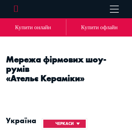
EN
DE
LV
RU
Купити онлайн
Купити офлайн
Мережа фірмових шоу-
румів
«Ательє Кераміки»
Україна
ЧЕРКАСИ