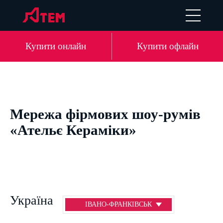
EN
DE
LV
RU
Купити онлайн
Купити офлайн
Мережа фірмових шоу-румів
«Ательє Кераміки»
Україна
ІВАНО-ФРАНКІВСЬК