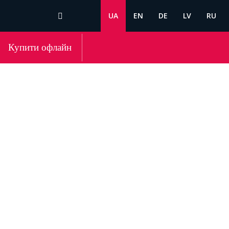
UA
EN
DE
LV
RU
Купити офлайн