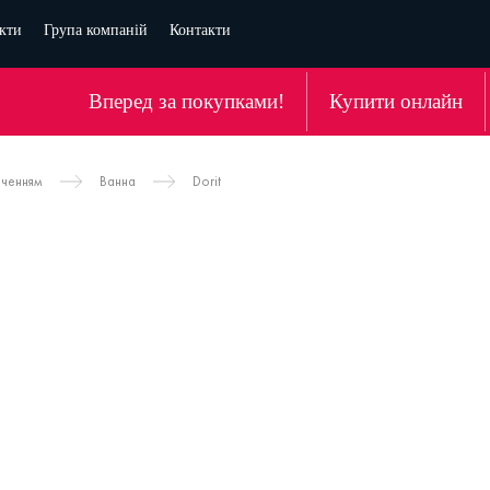
кти
Група компаній
Контакти
Вперед за покупками!
Купити онлайн
аченням
Ванна
Dorit