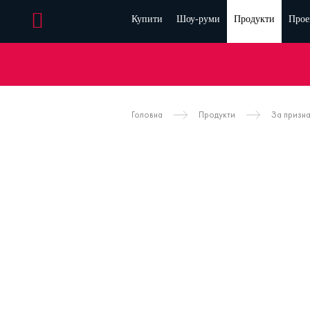
Купити
Шоу-руми
Продукти
Прое
Головна
Продукти
За призн