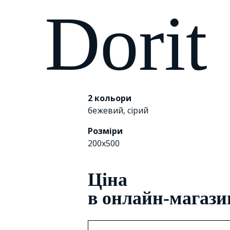
Dorit
2 кольори
бежевий
,
сірий
Розміри
200x500
Цiна
в онлайн-магази