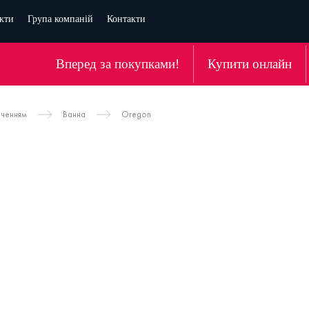
кти
Група компаній
Контакти
Вперед за покупками!
Купити онлайн
аченням
Ванна
Oregon