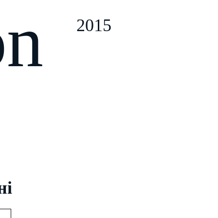
on
2015
ні