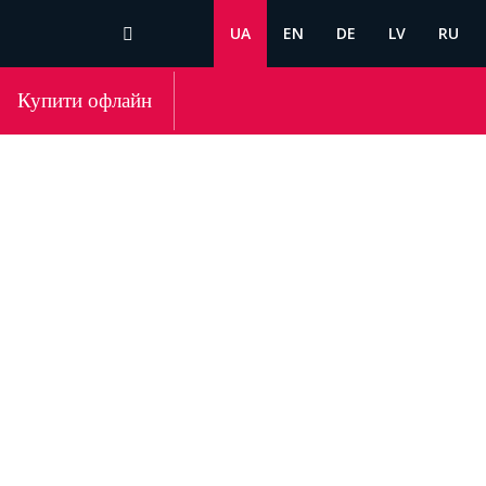
UA
EN
DE
LV
RU
Купити офлайн