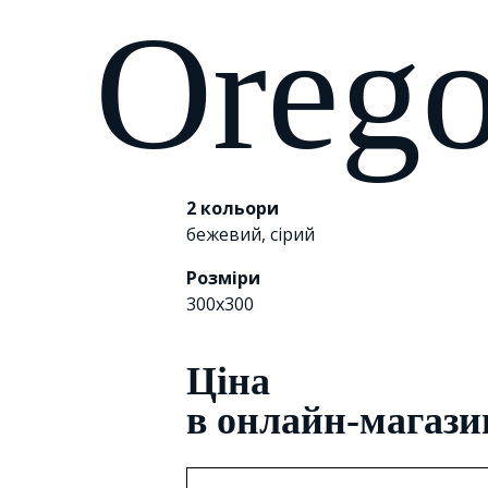
Oreg
2 кольори
бежевий
,
сірий
Розміри
300х300
Цiна
в онлайн-магази