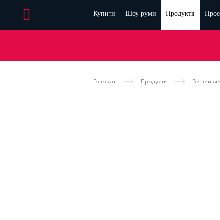
Купити
Шоу-руми
Продукти
Прое
Головна
Продукти
За призн