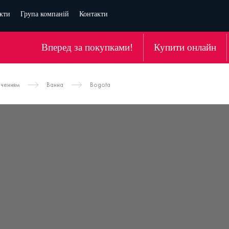
кти
Група компаній
Контакти
Вперед за покупками!
Купити онлайн
аченням
Ванна
Bogota