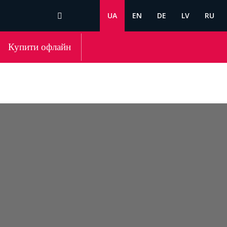
UA
EN
DE
LV
RU
Купити офлайн