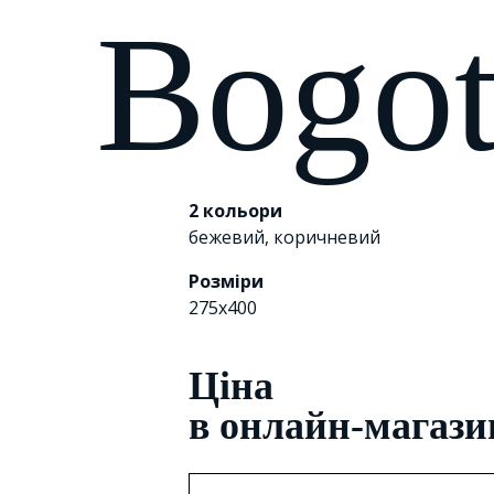
Bogo
2 кольори
бежевий
,
коричневий
Розміри
275х400
Цiна
в онлайн-магази