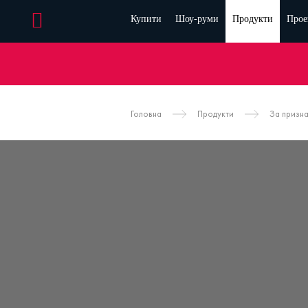
Купити
Шоу-руми
Продукти
Прое
Головна
Продукти
За призн