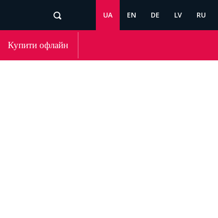
UA
EN
DE
LV
RU
Купити офлайн