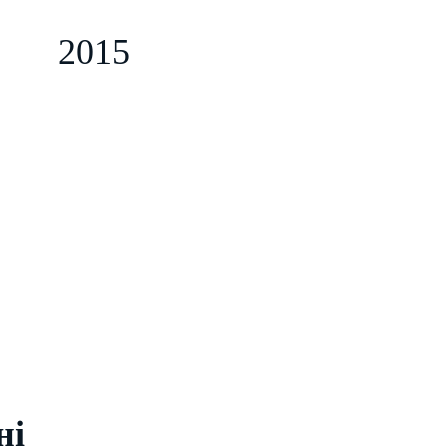
a
2015
ні