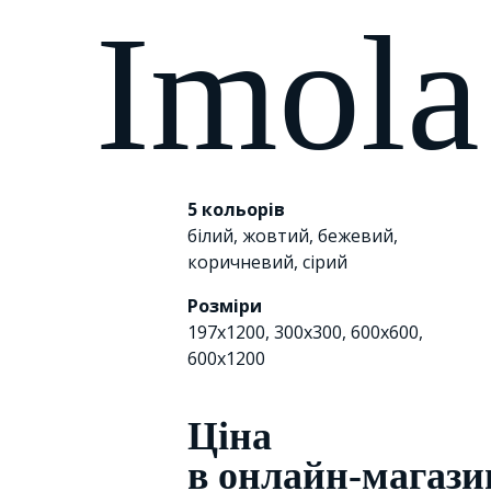
Imol
5 кольорів
білий
,
жовтий
,
бежевий
,
коричневий
,
сірий
Розміри
197x1200, 300х300, 600x600,
600x1200
Цiна
в онлайн-магази