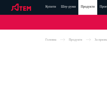
Купити
Шоу-руми
Продукти
Прое
Головна
Продукти
За призн