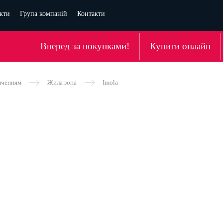
кти
Група компаній
Контакти
Вперед за покупками!
Купити онлайн
аченням
Жила зона
Imola