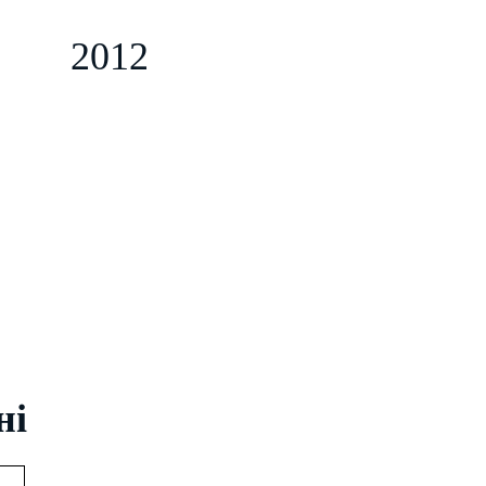
s
2012
ні