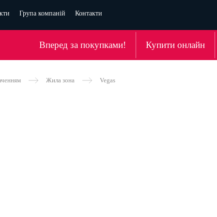
кти
Група компаній
Контакти
Вперед за покупками!
Купити онлайн
аченням
Жила зона
Vegas