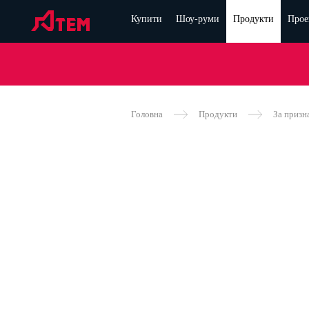
Купити
Шоу-руми
Продукти
Прое
Головна
Продукти
За призн