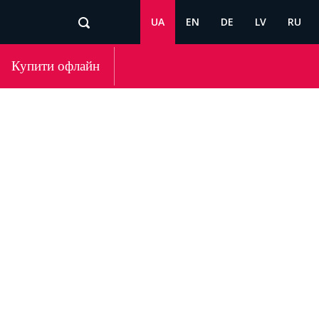
UA
EN
DE
LV
RU
Купити офлайн