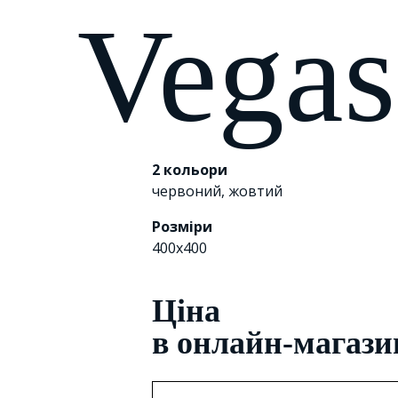
Vega
2 кольори
червоний
,
жовтий
Розміри
400х400
Цiна
в онлайн-магази