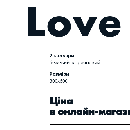
Lov
2 кольори
бежевий
,
коричневий
Розміри
300x600
Цiна
в онлайн-магаз