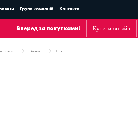
роекти
Група компаній
Контакти
Купити онлайн
Вперед за покупками!
аченням
Ванна
Love