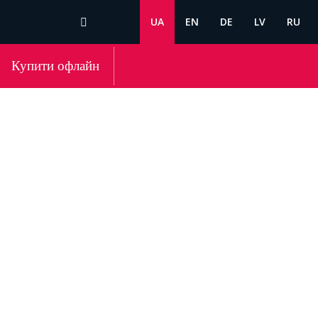
UA
EN
DE
LV
RU
Купити офлайн