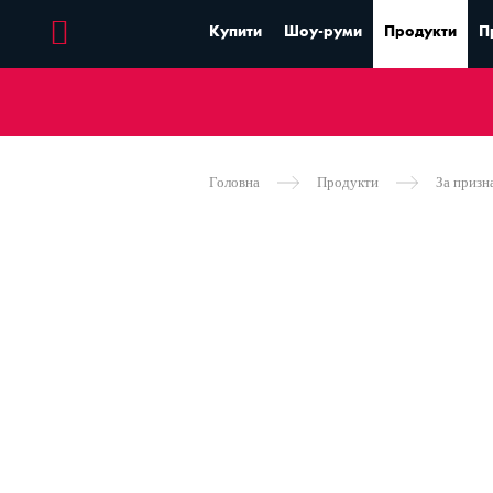
Купити
Шоу-руми
Продукти
П
Головна
Продукти
За призн