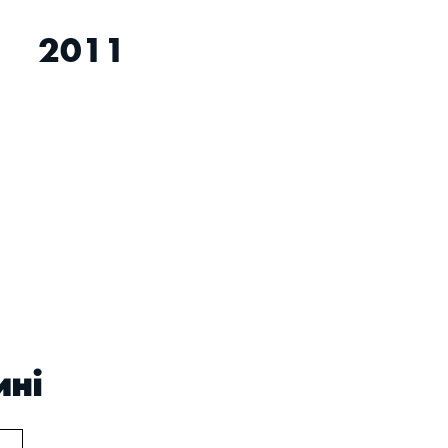
e
2011
ині