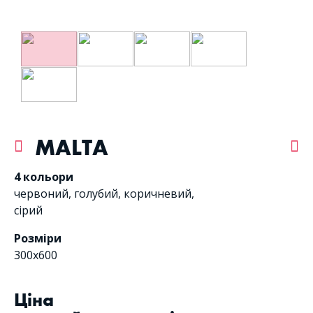
MALTA
4 кольори
червоний
,
голубий
,
коричневий
,
сірий
Розміри
300x600
Цiна