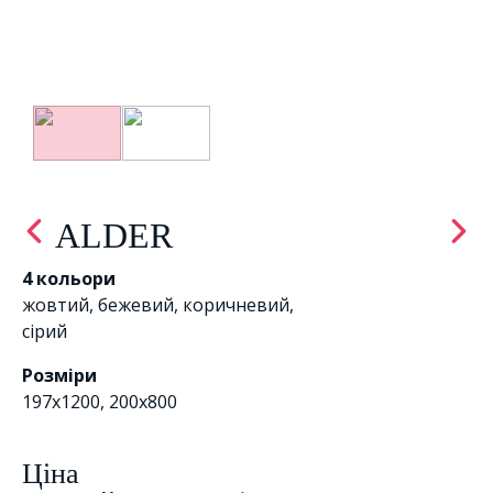
ALDER
4 кольори
жовтий
,
бежевий
,
коричневий
,
сірий
Розміри
197x1200, 200x800
Цiна