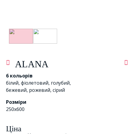
ALANA
6 кольорів
білий
,
фіолетовий
,
голубий
,
бежевий
,
рожевий
,
сірий
Розміри
250x600
Цiна