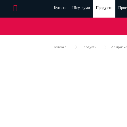
Купити
Шоу-руми
Продукти
Прое
Головна
Продукти
За призн