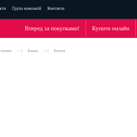
кти
Група компаній
Контакти
Вперед за покупками!
Купити онлайн
аченням
Ванна
Breeze