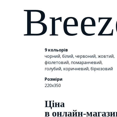
Bree
9 кольорів
чорний
,
білий
,
червоний
,
жовтий
,
фіолетовий
,
помаранчевий
,
голубий
,
коричневий
,
бірюзовий
Розміри
220x350
Цiна
в онлайн-магази