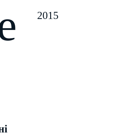
ze
2015
ні