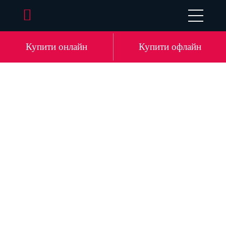
EN
DE
LV
RU
Купити онлайн
Купити офлайн