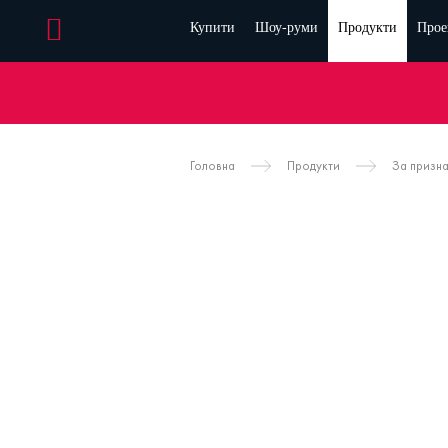
Купити
Шоу-руми
Продукти
Прое
Головна
Продукти
За призн