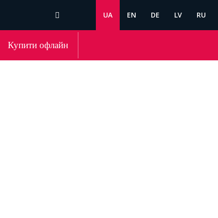
UA
EN
DE
LV
RU
Купити офлайн