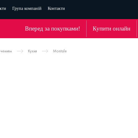
кти
Група компаній
Контакти
Вперед за покупками!
Купити онлайн
аченням
Кухня
Montale