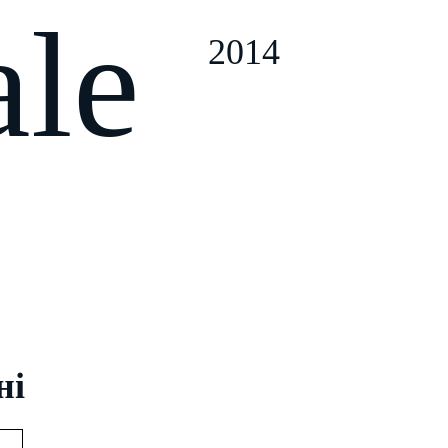
ale
2014
ні