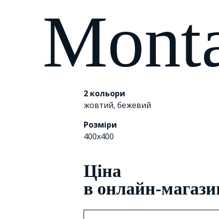
Mont
2 кольори
жовтий
,
бежевий
Розміри
400х400
Цiна
в онлайн-магази