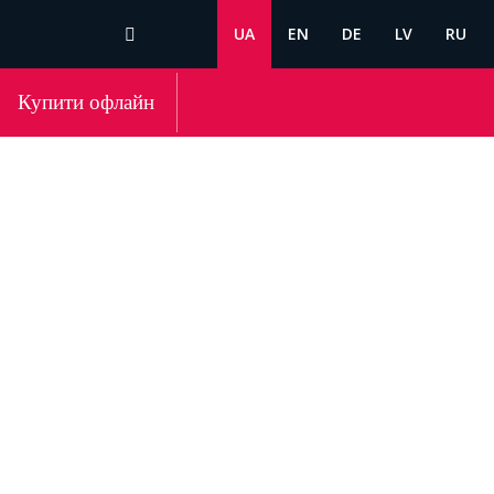
UA
EN
DE
LV
RU
Купити офлайн