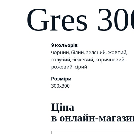
Gres 3
9 кольорів
чорний
,
білий
,
зелений
,
жовтий
,
голубий
,
бежевий
,
коричневий
,
рожевий
,
сірий
Розміри
300х300
Цiна
в онлайн-магази