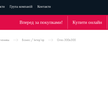
кти
Група компаній
Контакти
Вперед за покупками!
Купити онлайн
аченням
Бізнес / Інтер'єр
Gres 300x300