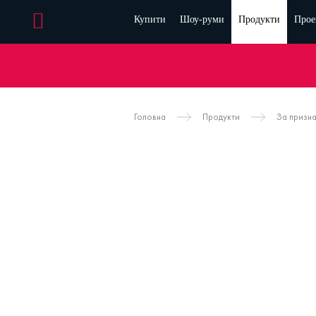
Купити
Шоу-руми
Продукти
Прое
Головна
Продукти
За призн