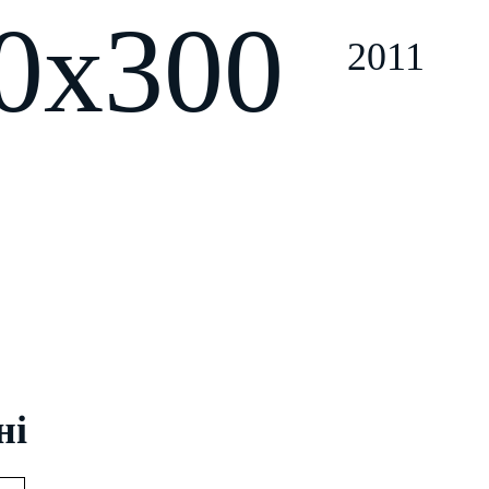
00x300
2011
ні