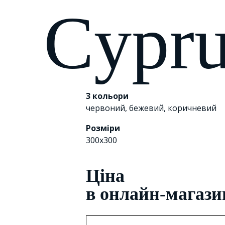
Cypr
3 кольори
червоний
,
бежевий
,
коричневий
Розміри
300х300
Цiна
в онлайн-магази