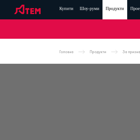
Купити
Шоу-руми
Продукти
Прое
Головна
Продукти
За призн