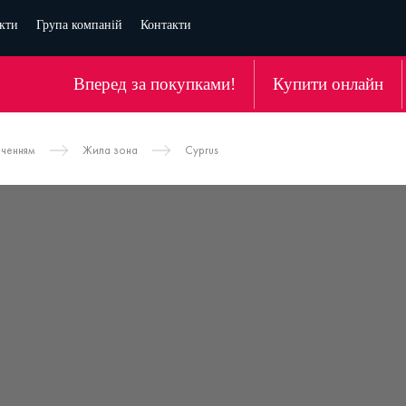
кти
Група компаній
Контакти
Вперед за покупками!
Купити онлайн
аченням
Жила зона
Cyprus