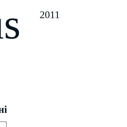
us
2011
ні