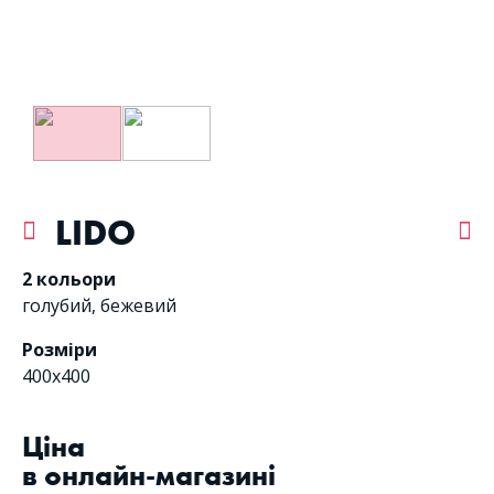
LIDO
2 кольори
голубий
,
бежевий
Розміри
400х400
Цiна
в онлайн-магазині