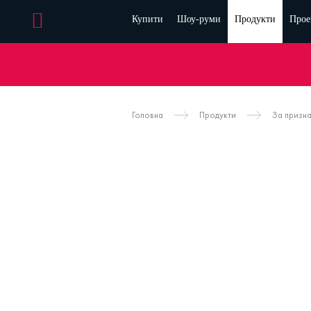
Купити
Шоу-руми
Продукти
Прое
Головна
Продукти
За призн