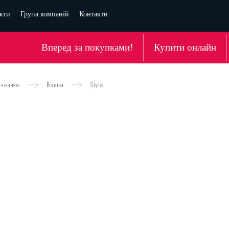
кти
Група компаній
Контакти
Вперед за покупками!
Купити онлайн
аченням
Ванна
Style