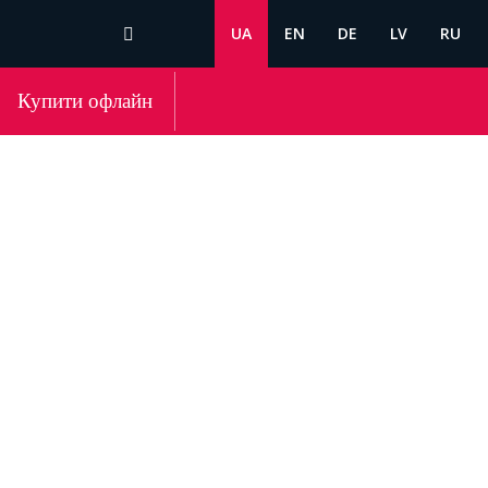
UA
EN
DE
LV
RU
Купити офлайн