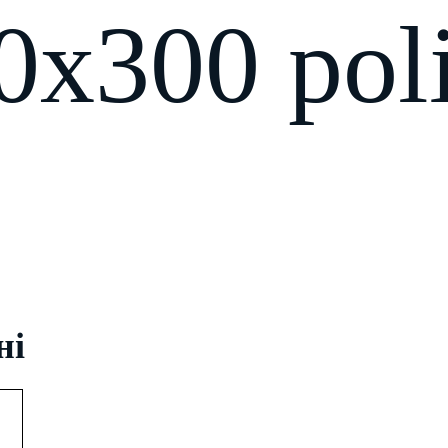
0x300 pol
ні