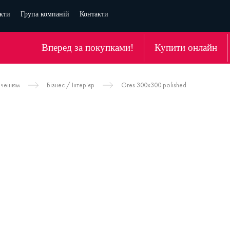
кти
Група компаній
Контакти
Вперед за покупками!
Купити онлайн
аченням
Бізнес / Інтер'єр
Gres 300x300 polished