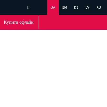
UA
EN
DE
LV
RU
Купити офлайн