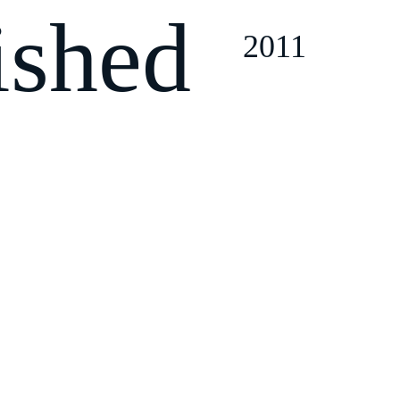
ished
2011