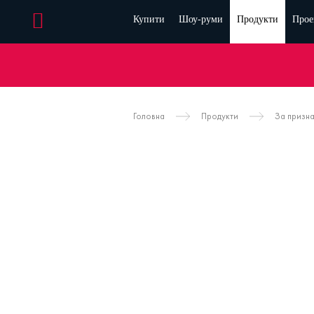
Купити
Шоу-руми
Продукти
Прое
Головна
Продукти
За призн