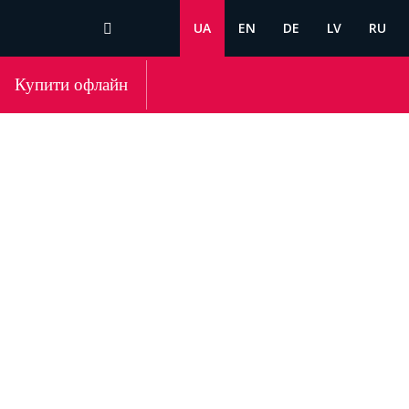
UA
EN
DE
LV
RU
Купити офлайн