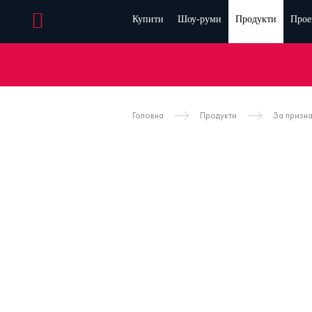
Купити
Шоу-руми
Продукти
Прое
Головна
Продукти
За призн