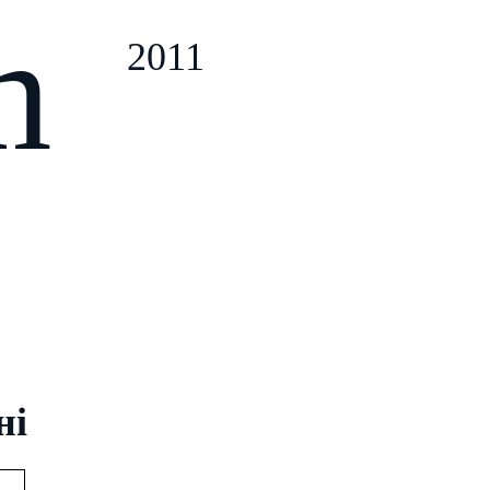
m
2011
ні