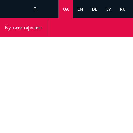
UA
EN
DE
LV
RU
Купити офлайн