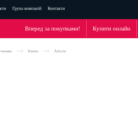
кти
Група компаній
Контакти
Вперед за покупками!
Купити онлайн
аченням
Ванна
Astoria