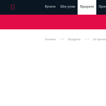
Купити
Шоу-руми
Продукти
Прое
Головна
Продукти
За призн