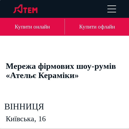
EN
DE
LV
RU
Купити онлайн
Купити офлайн
Мережа фірмових шоу-румів
«Ательє Кераміки»
ВІННИЦЯ
Київська, 16