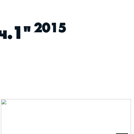
2015
ч.1"