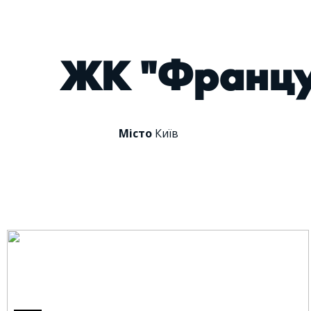
ЖК "Француз
Mісто
Київ