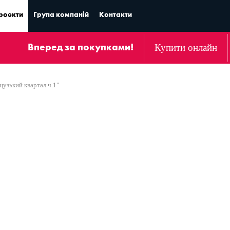
роекти
Група компаній
Контакти
Купити онлайн
Вперед за покупками!
узький квартал ч.1"