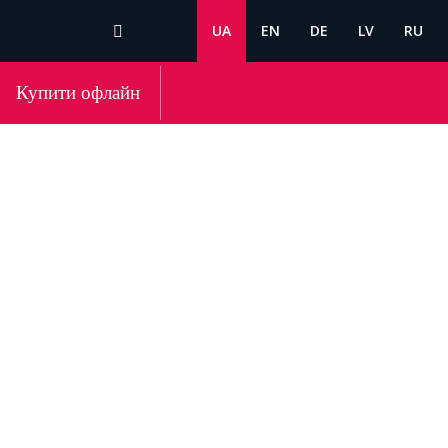
UA
EN
DE
LV
RU
Купити офлайн