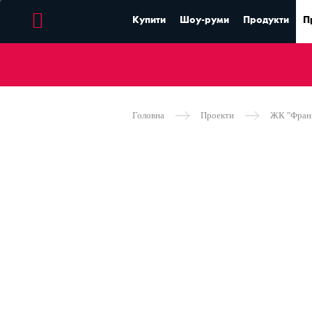
Купити
Шоу-руми
Продукти
П
Головна
Проекти
ЖК "Франц