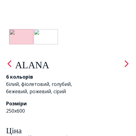
ALANA
6 кольорів
білий
,
фіолетовий
,
голубий
,
бежевий
,
рожевий
,
сірий
Розміри
250x600
Цiна