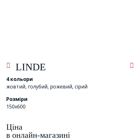
LINDE
4 кольори
жовтий
,
голубий
,
рожевий
,
сірий
Розміри
150x600
Цiна
в онлайн-магазині