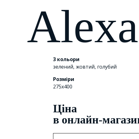
Alex
3 кольори
зелений
,
жовтий
,
голубий
Розміри
275х400
Цiна
в онлайн-магази