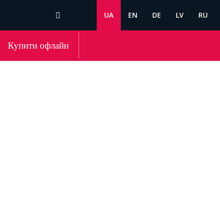
UA
EN
DE
LV
RU
Купити офлайн