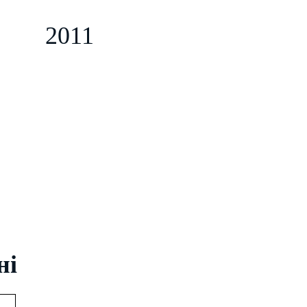
a
2011
ні