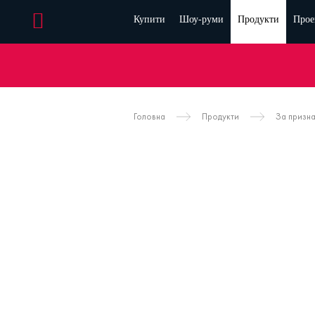
Купити
Шоу-руми
Продукти
Прое
Головна
Продукти
За призн