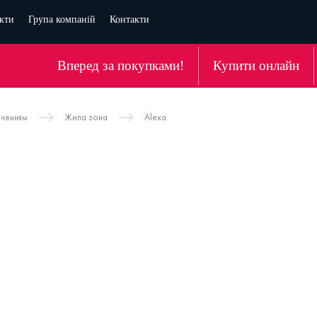
кти
Група компаній
Контакти
Вперед за покупками!
Купити онлайн
аченням
Жила зона
Alexa