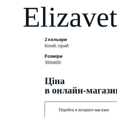
Elizave
2 кольори
білий
,
сірий
Розміри
300x600
Цiна
в онлайн-магази
Перейти в інтернет-магазин