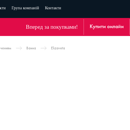
кти
Група компаній
Контакти
Вперед за покупками!
Купити онлайн
аченням
Ванна
Elizaveta