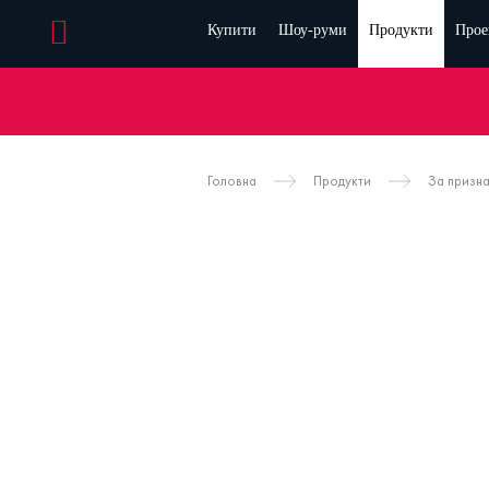
Купити
Шоу-руми
Продукти
Прое
Головна
Продукти
За призн