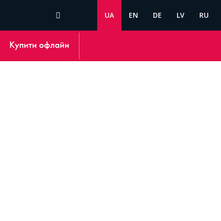
UA
EN
DE
LV
RU
Купити офлайн