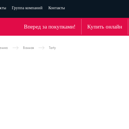
кты
Группа компаний
Контакты
Вперед за покупками!
Купить онлайн
чению
Ванная
Tarty