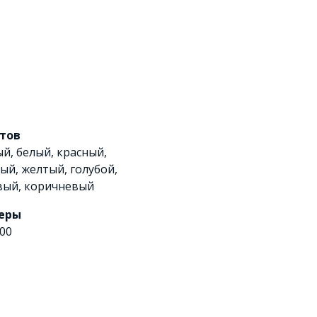
етов
ый
,
белый
,
красный
,
ный
,
желтый
,
голубой
,
вый
,
коричневый
еры
00