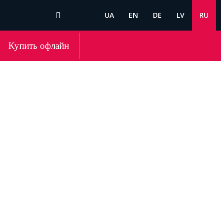
UA
EN
DE
LV
RU
Купить офлайн