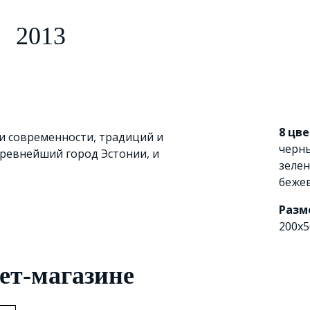
2013
8 цв
и современности, традиций и
черн
древнейший город Эстонии, и
зеле
беже
Разм
200x5
ет-магазине