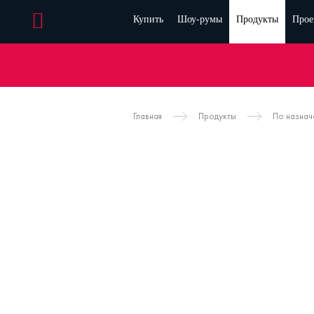
Купить
Шоу-румы
Продукты
Прое
Главная
Продукты
По назна