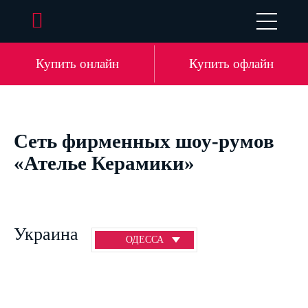
UA
EN
DE
LV
Купить онлайн
Купить офлайн
Сеть фирменных шоу-румов
«Ателье Керамики»
Украина
ОДЕССА