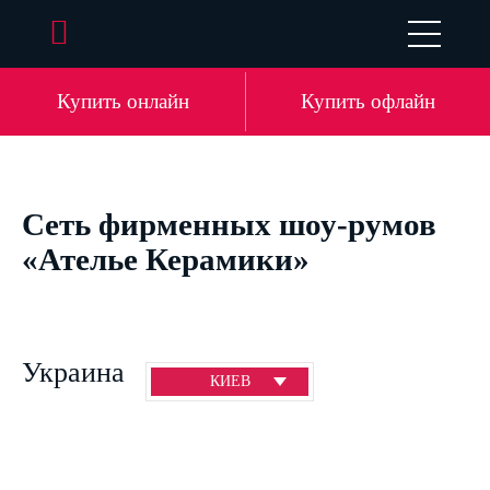
UA
EN
DE
LV
Купить онлайн
Купить офлайн
Сеть фирменных шоу-румов
«Ателье Керамики»
Украина
КИЕВ