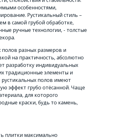
и, спокойствия и стабильности.
римыми особенностями,
ирование. Рустикальный стиль –
ем в самой грубой обработке,
ные ручные технологии, - толстые
екора.
 полов разных размеров и
вкой на практичность, абсолютно
ает разработку индивидуальных
их традиционные элементы и
 рустикальных полов имеют
ую эффект грубо отёсанной. Чаще
атериала, для которого
одные краски, будь то камень,
ть плитки максимально