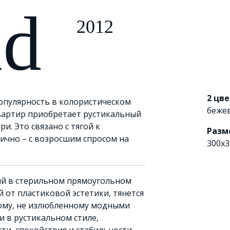
id
2012
2 цв
опулярность в колористическом
беже
вартир приобретает рустикальный
и. Это связано с тягой к
Разм
тично – с возросшим спросом на
300х3
ий в стерильном прямоугольном
 от пластиковой эстетики, тянется
ному, не излюбленному модными
и в рустикальном стиле,