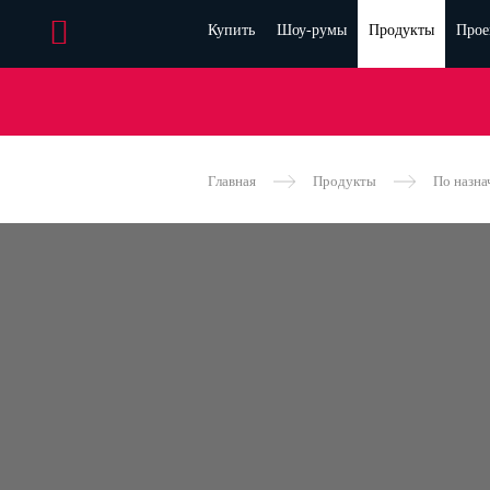
Купить
Шоу-румы
Продукты
Прое
Главная
Продукты
По назн