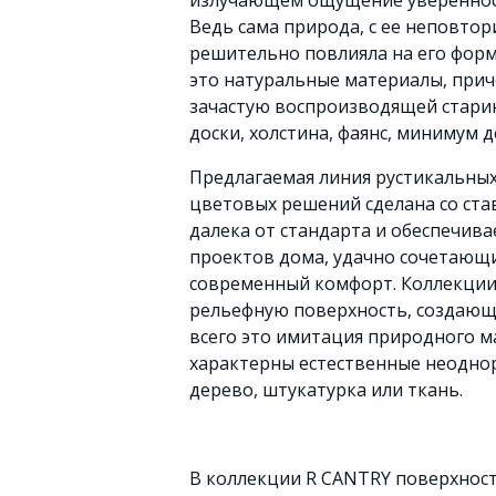
излучающем ощущение уверенност
Ведь сама природа, с ее неповто
решительно повлияла на его форм
это натуральные материалы, прич
зачастую воспроизводящей старин
доски, холстина, фаянс, минимум д
Предлагаемая линия рустикальных
цветовых решений сделана со ста
далека от стандарта и обеспечив
проектов дома, удачно сочетающ
современный комфорт. Коллекции
рельефную поверхность, создающ
всего это имитация природного м
характерны естественные неоднор
дерево, штукатурка или ткань.
В коллекции R CANTRY поверхнос