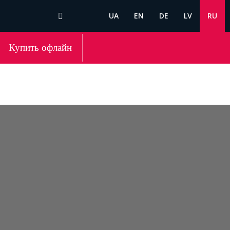
UA
EN
DE
LV
RU
Купить офлайн