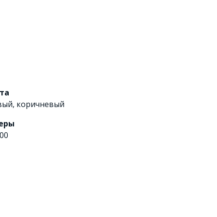
ета
вый
,
коричневый
еры
00