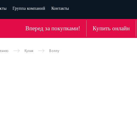
кты
Группа компаний
Контакты
Вперед за покупками!
Купить онлайн
чению
Кухня
Bonny