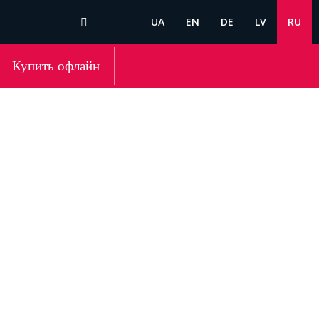
UA
EN
DE
LV
RU
Купить офлайн