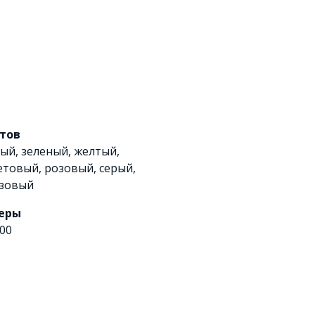
етов
ный
,
зеленый
,
желтый
,
етовый
,
розовый
,
серый
,
зовый
еры
00