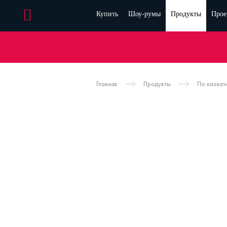
Купить
Шоу-румы
Продукты
Прое
Главная
Продукты
По назна