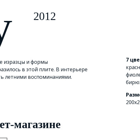
y
2012
7 цв
е изразцы и формы
крас
азилось в этой плите. В интерьере
фиол
ть летними воспоминаниями.
бирю
Разм
200х2
ет-магазине