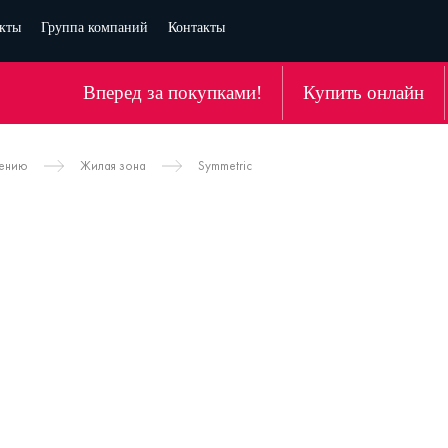
кты
Группа компаний
Контакты
Вперед за покупками!
Купить онлайн
чению
Жилая зона
Symmetric