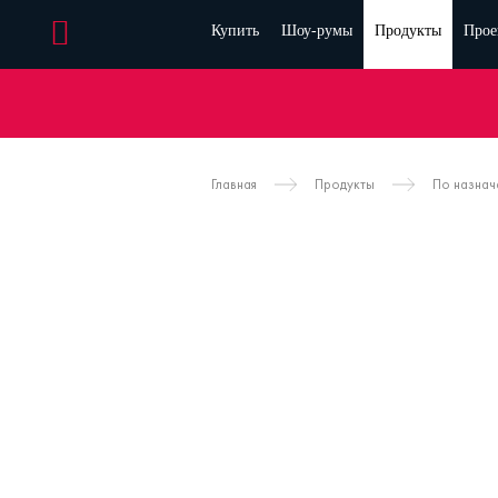
Купить
Шоу-румы
Продукты
Прое
Главная
Продукты
По назна