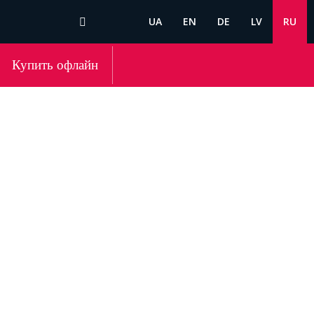
UA
EN
DE
LV
RU
Купить офлайн